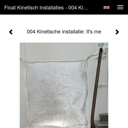
Float Kinetisch Installaties - 004 Kinetische Installatie: It's Me
Tog
navi
004 Kinetische installatie: It's me