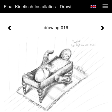
Float Kinetisch Installaties - Drawing 019
Tog
navi
drawing 019