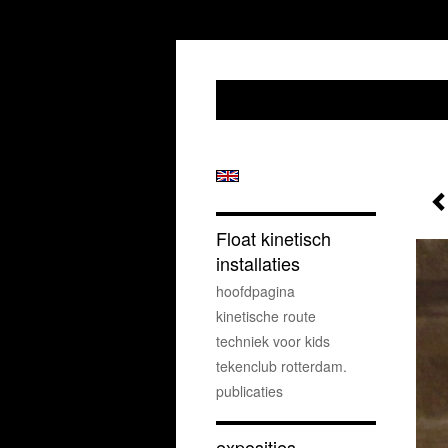
Float kinetisch
installaties
hoofdpagina
kinetische route
techniek voor kids
tekenclub rotterdam.
publicaties
exposities