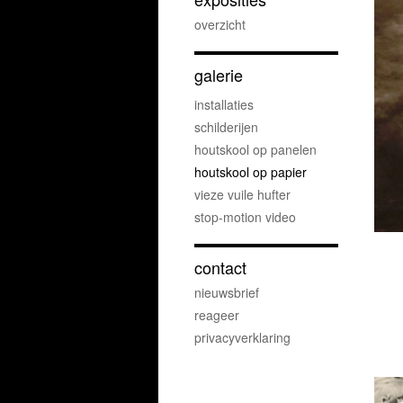
overzicht
galerie
installaties
schilderijen
houtskool op panelen
houtskool op papier
vieze vuile hufter
stop-motion video
contact
nieuwsbrief
reageer
privacyverklaring